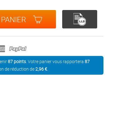
 PANIER
enir
87
points
. Votre panier vous rapportera
87
on de réduction de
2,96 €
.