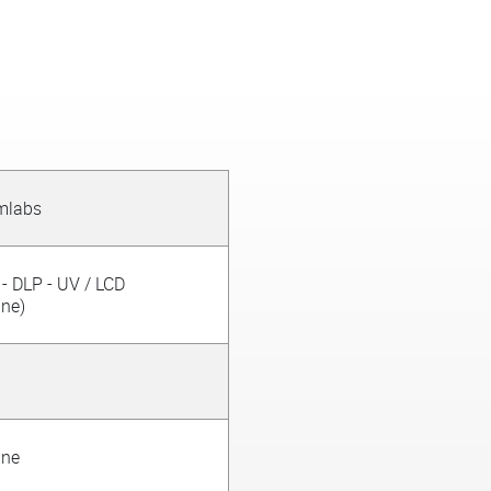
mlabs
- DLP - UV / LCD
ine)
ine