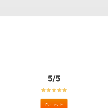
S
5
/
5
Evaluez-le