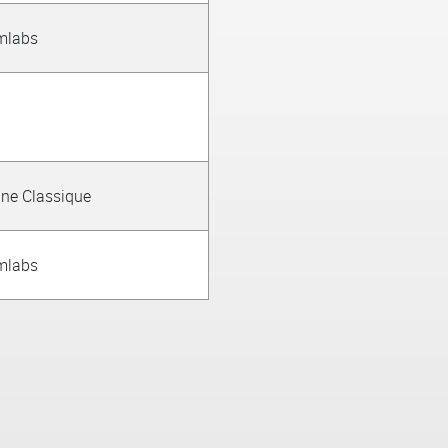
mlabs
ine Classique
mlabs