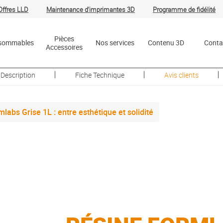
Offres
LLD
Maintenance d'imprimantes 3D
Programme de fidélité
R
Pièces
sommables
Nos services
Contenu 3D
Conta
Accessoires
Description
Fiche Technique
Avis clients
labs Grise 1L : entre esthétique et solidité