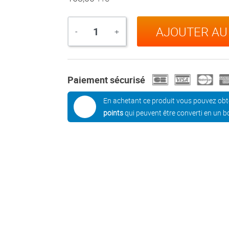
AJOUTER AU
Quantité
-
+
Paiement sécurisé
En achetant ce produit vous pouvez obt
points
qui peuvent être converti en un b