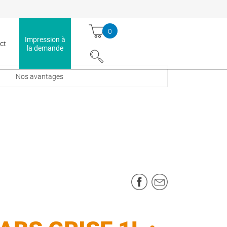
echercher
0
Impression à
ct
la demande
Nos avantages