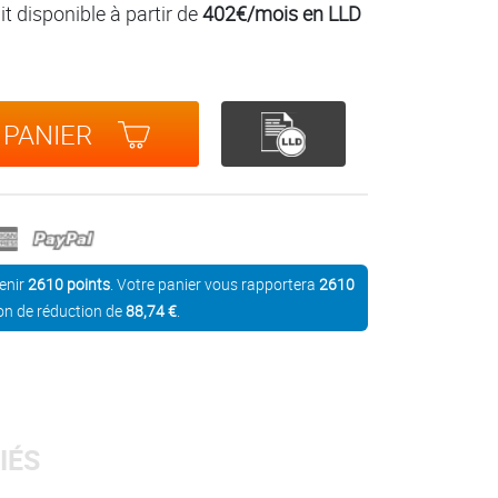
t disponible à partir de
402€/mois en LLD
 PANIER
enir
2610
points
. Votre panier vous rapportera
2610
on de réduction de
88,74 €
.
IÉS