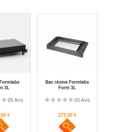
u rapide
Aperçu rapide

 Formlabs
Bac résine Formlabs
m 3L
Form 3L
(0) Avis
(0) Avis
,00 €
275,00 €
Prix
Prix