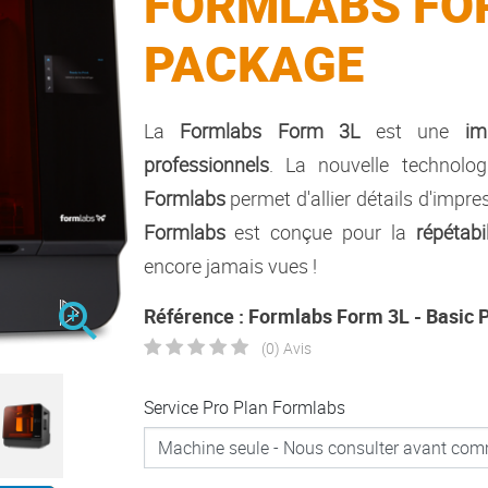
FORMLABS FOR
PACKAGE
La
Formlabs Form 3L
est une
im
professionnels
. La nouvelle technolo
Formlabs
permet d'allier détails d'impre
Formlabs
est conçue pour la
répétabi
encore jamais vues !

Référence : Formlabs Form 3L - Basic
(0) Avis
Service Pro Plan Formlabs