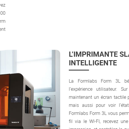
vez
300
orm
ent
L’IMPRIMANTE SL
INTELLIGENTE
La Formlabs Form 3L bénéf
l’expérience utilisateur. S
maintenant un écran tactile p
mais aussi pour voir l’ét
Formlabs Form 3L vous perme
fil via le WI-FI, recevez un