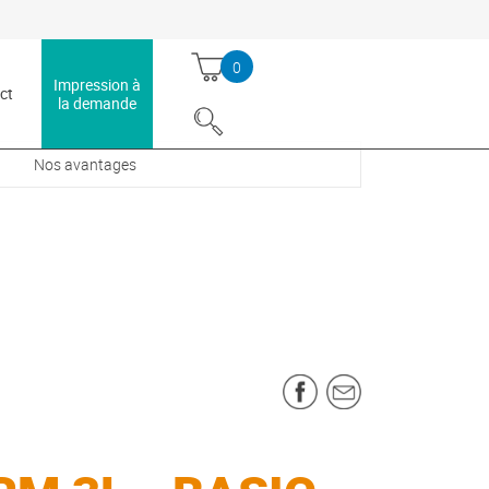
echercher
0
Impression à
ct
la demande
Nos avantages