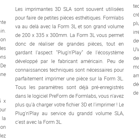
te
Les imprimantes 3D SLA sont souvent utilisées
cr
pour faire de petites pièces esthétiques. Formlabs
nte
pl
va au delà avec la Form 3L et son grand volume
in.
ir
de 200 x 335 x 300mm. La Form 3L vous permet
son
de
donc de réaliser de grandes pièces, tout en
des
UV
gardant l'aspect "Plug'n'Play" de l'écosystème
ons
de
développé par le fabricant américain. Peu de
 De
mo
connaissances techniques sont nécessaires pour
une
am
parfaitement imprimer une pièce sur la Form 3L.
dé
Tous les paramètres sont déjà pré-enregistrés
de
dans le logiciel PreForm de Formlabs, vous n'avez
5 x
plus qu'à charger votre fichier 3D et l'imprimer ! Le
our
Plug'n'Play au service du grandd volume SLA,
 la
c'est avec la Form 3L.
ion
lez