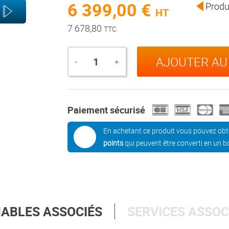
6 399,00 €
Produi
HT
7 678,80
TTC
AJOUTER AU
Quantité
-
+
Paiement sécurisé
En achetant ce produit vous pouvez obt
points
qui peuvent être converti en un b
BLES ASSOCIÉS
SERVICES ASSOC