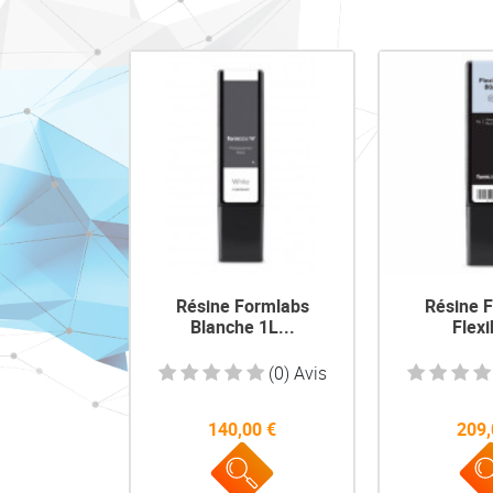
Aperçu rapide
Aperç


Résine Formlabs
Résine 
Blanche 1L...
Flexi
(0) Avis
140,00 €
209,
Prix