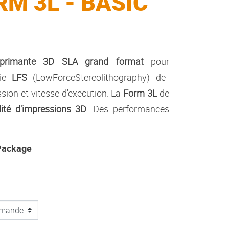
M 3L - BASIC
primante 3D SLA grand format
pour
gie
LFS
(LowForceStereolithography) de
ssion et vitesse d'execution. La
Form 3L
de
lité d'impressions 3D
. Des performances
 Package