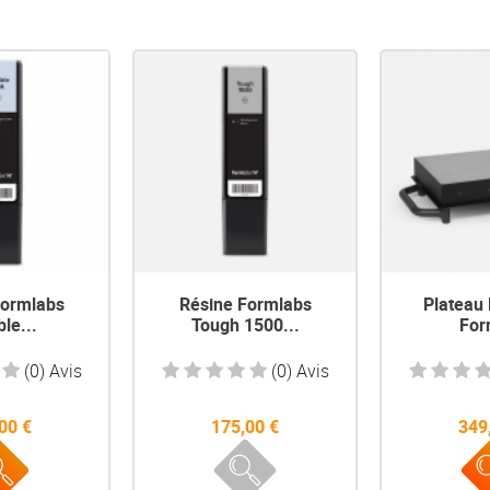
u rapide
Aperçu rapide
Aperç


Formlabs
Résine Formlabs
Plateau
ble...
Tough 1500...
For
(0) Avis
(0) Avis
00 €
175,00 €
349
Prix
Prix