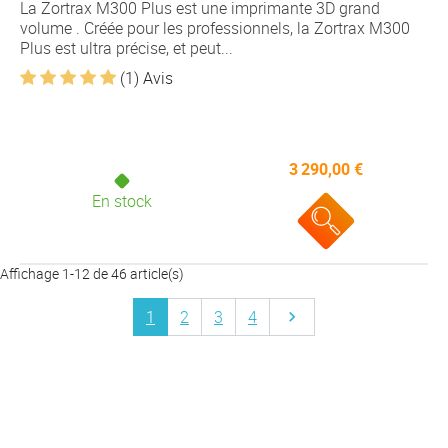
La Zortrax M300 Plus est une imprimante 3D grand
volume . Créée pour les professionnels, la Zortrax M300
Plus est ultra précise, et peut...
(1) Avis
3 290,00 €
En stock
Affichage 1-12 de 46 article(s)
Suivant
1
2
3
4
