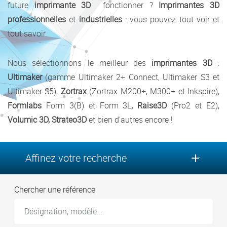
future
imprimante 3D
fonctionner ?
I
mprimantes
3D
professionnelles
et
industrielles
: vous pouvez tout voir et
tout savoir.
Nous sélectionnons le meilleur des
imprimantes 3D
:
Ultimaker
(gamme Ultimaker 2+ Connect, Ultimaker S3 et
Ultimaker S5),
Zortrax
(Zortrax M200+, M300+ et Inkspire),
Formlabs
Form 3(B) et Form 3L
, Raise3D
(Pro2 et E2),
Volumic 3D, Strateo3D
et bien d'autres encore !
Affinez votre recherche
Chercher une référence