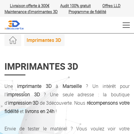
Livraison offerte à 300€
Audit 100% gratuit
Offres
LLD
Maintenance d'imprimantes 3D
Programme de fidélité
Imprimantes 3D
IMPRIMANTES 3D
Une
imprimante 3D
à
Marseille
? Un intérêt pour
l'
impression 3D
? Une seule adresse : la boutique
d'
impression 3D
de 3découverte. Nous
récompensons votre
fidélité
et
livrons en 24h
!
Envie de tester le matériel ? Vous voulez voir votre