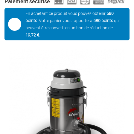
Paiement sécurisé
En achetant ce produit vous pouvez obtenir
580
points
. Votre panier vous rapportera
580
points
qui
peuvent être converti en un bon de réduction de
19,72 €
.