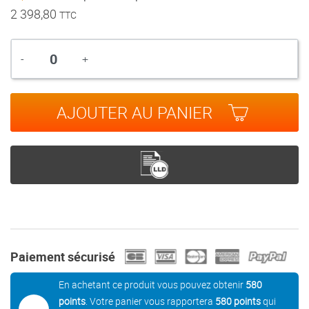
2 398,80
TTC
Quantité
-
+
AJOUTER AU PANIER
Paiement sécurisé
En achetant ce produit vous pouvez obtenir
580
points
. Votre panier vous rapportera
580
points
qui