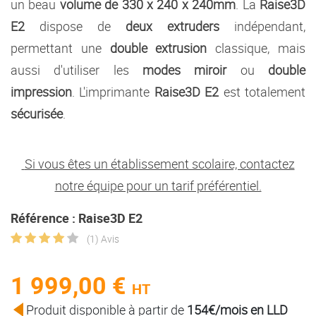
un beau
volume de 330 x 240 x 240mm
. La
Raise3D
E2
dispose de
deux
extruders
indépendant,
permettant une
double
extrusion
classique, mais
aussi d'utiliser les
modes
miroir
ou
double
impression
. L'imprimante
Raise3D E2
est totalement
sécurisée
.
Si vous êtes un établissement scolaire, contactez
notre équipe pour un tarif préférentiel.
Référence : Raise3D E2
(1) Avis
1 999,00 €
HT
Produit disponible à partir de
154€/mois en LLD