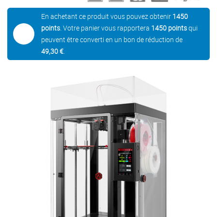
En achetant ce produit vous pouvez obtenir
1450
points
. Votre panier vous rapportera
1450
points
qui
peuvent être converti en un bon de réduction de
49,30 €
.