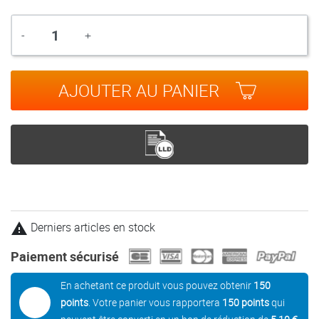
Quantité
-
+
AJOUTER AU PANIER
Derniers articles en stock

Paiement sécurisé
En achetant ce produit vous pouvez obtenir
150
points
. Votre panier vous rapportera
150
points
qui