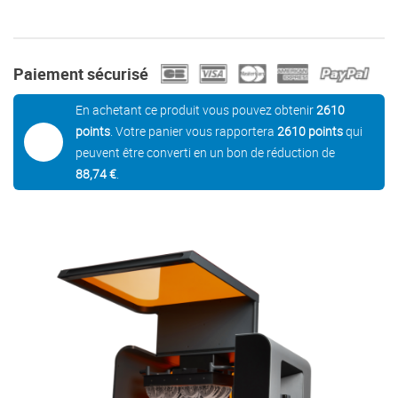
Paiement sécurisé
En achetant ce produit vous pouvez obtenir
2610
points
. Votre panier vous rapportera
2610
points
qui
peuvent être converti en un bon de réduction de
88,74 €
.