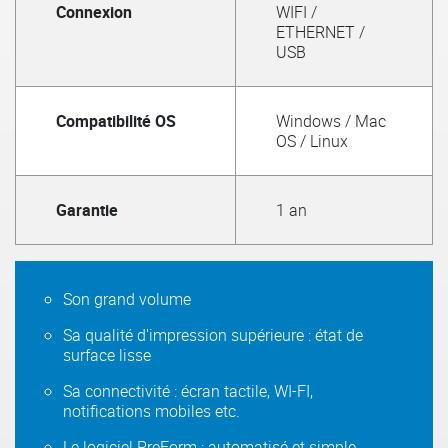
Connexion
WIFI /
ETHERNET /
USB
Compatibilité OS
Windows / Mac
OS / Linux
Garantie
1 an
Son grand volume
Sa qualité d'impression supérieure : état de
surface lisse
Sa connectivité : écran tactile, WI-FI,
notifications mobiles etc.
Le logiciel PreForm : automatisé et simple